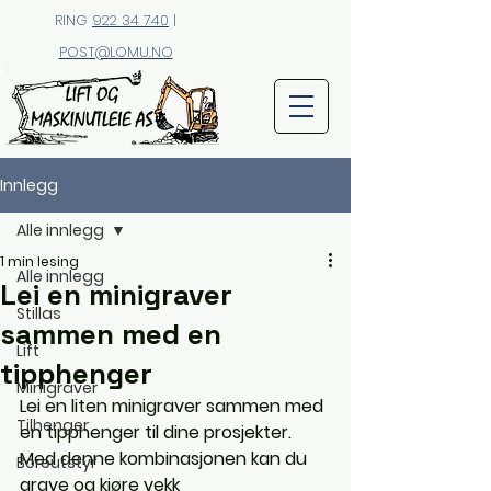
RING
922 34 740
|
POST@LOMU.NO
Innlegg
Alle innlegg
1 min lesing
Alle innlegg
Lei en minigraver
Stillas
sammen med en
Lift
tipphenger
Minigraver
Lei en liten minigraver sammen med 
Tilhenger
en tipphenger til dine prosjekter. 
Med denne kombinasjonen kan du 
Boreutstyr
grave og kjøre vekk 