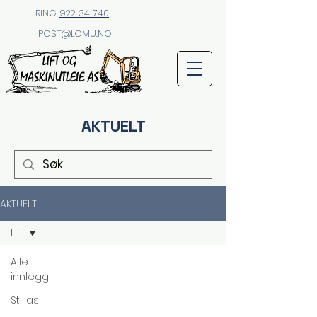
RING
922 34 740
|
POST@LOMU.NO
AKTUELT
AKTUELT
Lift
Alle
innlegg
Stillas