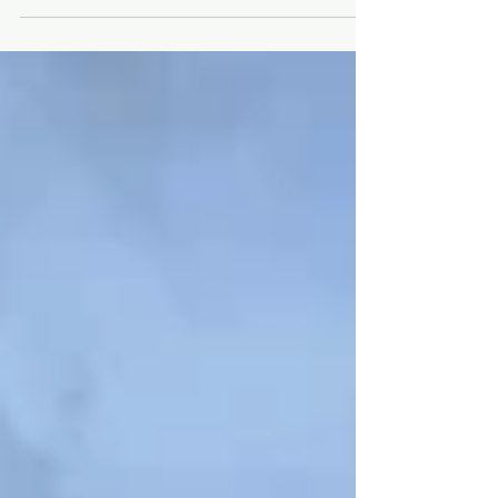
krevende arbeidsoppgaver? Vi får snart inn
Hinowa 13.70 beltelift , en avansert...