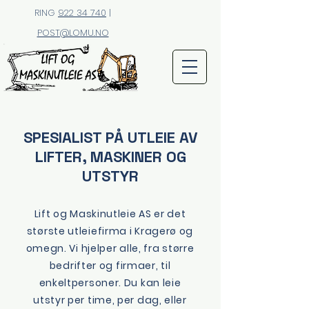
RING
922 34 740
|
POST@LOMU.NO
SPESIALIST PÅ UTLEIE AV
LIFTER, MASKINER OG
UTSTYR
Lift og Maskinutleie AS er det
største utleiefirma i Kragerø og
omegn. Vi hjelper alle, fra større
bedrifter og firmaer, til
enkeltpersoner. Du kan leie
utstyr per time, per dag, eller