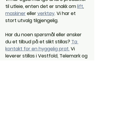
til utleie, enten det er snakk om 
lift
, 
maskiner
 eller 
verktøy
. Vi har et 
stort utvalg tilgjengelig.
Har du noen spørsmål eller ønsker 
du et tilbud på et slikt stillas? 
Ta 
kontakt for en hyggelig prat.
 Vi 
leverer stillas i Vestfold, Telemark og 
Agder.
stillas
stillashenger
jamax
Stillas