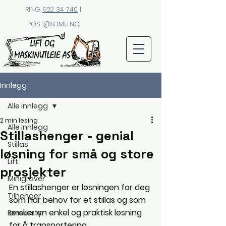
RING
922 34 740
|
POST@LOMU.NO
Innlegg
Alle innlegg
2 min lesing
Alle innlegg
Stillashenger - genial
Stillas
løsning for små og store
Lift
prosjekter
Minigraver
En stillashenger er løsningen for deg 
Tilhenger
som har behov for et stillas og som 
ønsker en enkel og praktisk løsning 
Boreutstyr
for å transportering.